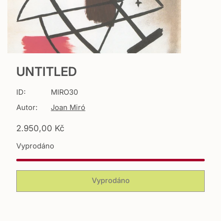
UNTITLED
ID:
MIRO30
Autor:
Joan Miró
T
2.950,00 Kč
r
Vyprodáno
a
n
s
l
Vyprodáno
a
t
i
o