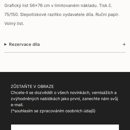
Grafický list 56x76 cm v limitovaném nákladu. Tisk č.
n
m
75/150. Slepotiskové razítko vydavatele díla. Ruční papír.
i
Volný list.
s
s
i
n
Rezervace díla
g
:
c
s
.
p
r
ZŮSTAŇTE V OBRAZE
o
Chcete-li se dozvědět o všech novinkách, vernisážích a
d
zvýhodněných nabídkách jako první, zanechte nám svůj
u
e-mail.
c
(
*souhlasím se zpracováním osobních údajů)
t
.
r