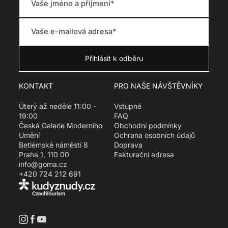
e
g
u
l
a
r
_
p
KONTAKT
PRO NAŠE NÁVŠTĚVNÍKY
r
i
Úterý až neděle 11:00 -
Vstupné
c
19:00
FAQ
e
Česká Galerie Moderního
Obchodní podmínky
Umění
Ochrana osobních údajů
Betlémské náměstí 8
Doprava
Praha 1, 110 00
Fakturační adresa
info@goma.cz
+420 724 212 691