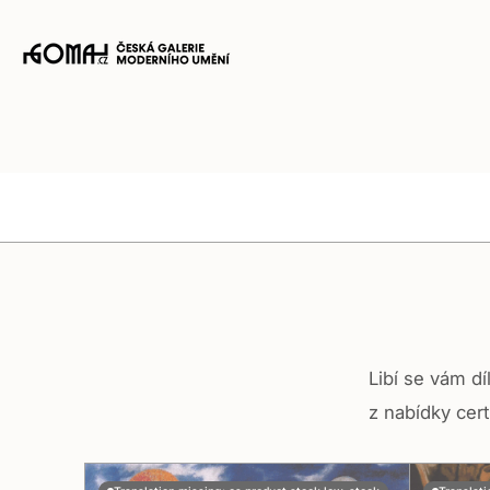
Translation
missing:
cs.accessibility.skip_to_content
Zásuvka
košíku
Libí se vám d
z nabídky cert