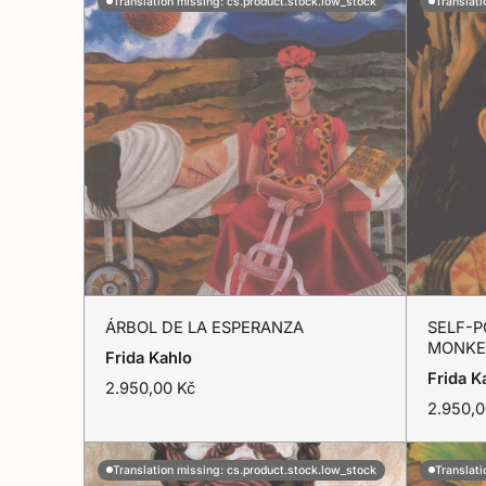
Translation missing: cs.product.stock.low_stock
Translati
ÁRBOL
SELF-
ÁRBOL DE LA ESPERANZA
SELF-P
DE
PORTRAIT
MONKE
Přidat do košíku
Frida Kahlo
LA
WITH
Frida K
T
2.950,00 Kč
r
T
2.950,0
ESPERANZA
SMALL
a
r
MONKEY
n
a
s
n
Translation missing: cs.product.stock.low_stock
Translati