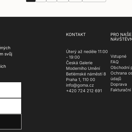
i
r
o
e
n
g
m
u
i
l
s
a
KONTAKT
PRO NAŠE
s
r
NÁVŠTĚVN
i
_
n
ěných
p
Úterý až neděle 11:00
g
m svůj
r
Vstupné
- 19:00
:
i
FAQ
Česká Galerie
c
c
ích
Obchodní 
Moderního Umění
s
e
Ochrana o
Betlémské náměstí 8
.
údajů
Praha 1, 110 00
p
Doprava
info@goma.cz
r
Fakturační
+420 724 212 691
o
d
u
c
t
.
r
e