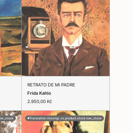
l
a
t
i
o
n
m
i
s
s
i
n
g
:
RETRATO
c
RETRATO DE MI PADRE
s
DE
Přidat do košíku
.
Frida Kahlo
p
MI
T
2.950,00 Kč
r
r
PADRE
o
a
d
n
low_stock
Translation missing: cs.product.stock.low_stock
u
s
c
l
t