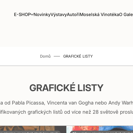
E
E-SHOP
Novinky
Výstavy
Autoři
Moselská Vinotéka
O Gale
-
S
H
O
P
Domů
GRAFICKÉ LISTY
GRAFICKÉ LISTY
íla od Pabla Picassa, Vincenta van Gogha nebo Andy Warh
ifikovaných grafických listů od více než 28 světově prosl