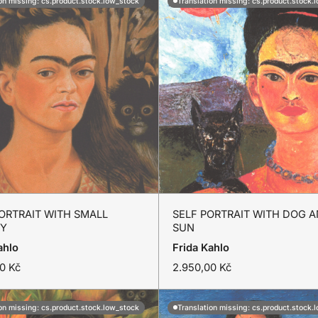
on missing: cs.product.stock.low_stock
Translation missing: cs.product.stock.
SELF
ORTRAIT WITH SMALL
SELF PORTRAIT WITH DOG 
PORTRAIT
Y
SUN
Přidat do košíku
Přidat do košíku
WITH
ahlo
Frida Kahlo
T
0 Kč
2.950,00 Kč
DOG
r
AND
a
n
on missing: cs.product.stock.low_stock
Translation missing: cs.product.stock.
SUN