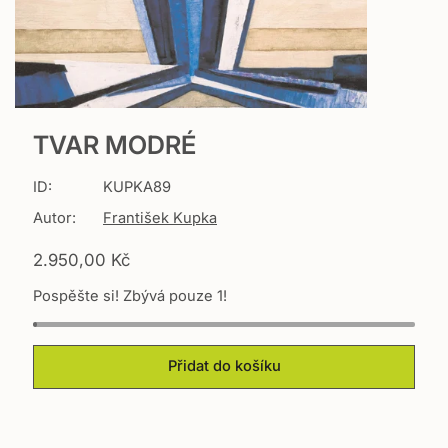
TVAR MODRÉ
ID:
KUPKA89
Autor:
František Kupka
T
2.950,00 Kč
r
Pospěšte si! Zbývá pouze 1!
a
n
s
l
Přidat do košíku
a
t
i
o