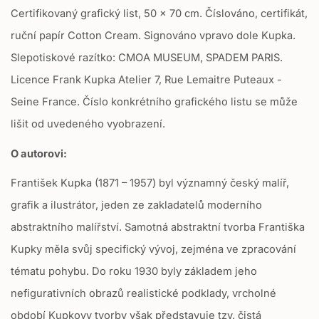
Certifikovaný grafický list, 50 x 70 cm. Číslováno, certifikát,
n
m
ruční papír Cotton Cream. Signováno vpravo dole Kupka.
i
Slepotiskové razítko: CMOA MUSEUM, SPADEM PARIS.
s
s
Licence Frank Kupka Atelier 7, Rue Lemaitre Puteaux -
i
Seine France. Číslo konkrétního grafického listu se může
n
g
lišit od uvedeného vyobrazení.
:
c
O autorovi:
s
.
František Kupka (1871 – 1957) byl významný český malíř,
p
grafik a ilustrátor, jeden ze zakladatelů moderního
r
o
abstraktního malířství. Samotná abstraktní tvorba Františka
d
Kupky měla svůj specifický vývoj, zejména ve zpracování
u
c
tématu pohybu. Do roku 1930 byly základem jeho
t
nefigurativních obrazů realistické podklady, vrcholné
.
r
období Kupkovy tvorby však představuje tzv. čistá