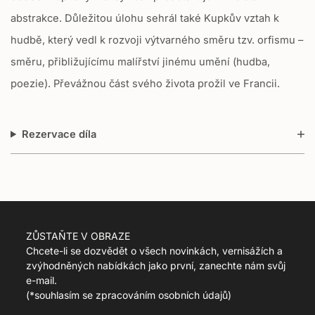
e
abstrakce. Důležitou úlohu sehrál také Kupkův vztah k
g
u
hudbě, který vedl k rozvoji výtvarného směru tzv. orfismu –
l
směru, přibližujícímu malířství jinému umění (hudba,
a
r
poezie). Převážnou část svého života prožil ve Francii.
_
p
r
Rezervace díla
i
c
e
ZŮSTAŇTE V OBRAZE
Chcete-li se dozvědět o všech novinkách, vernisážích a
zvýhodněných nabídkách jako první, zanechte nám svůj
e-mail.
(
*souhlasím se zpracováním osobních údajů)