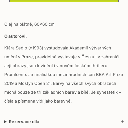
a
t
i
o
Olej na plátně, 60x60 cm
n
m
O autorovi:
i
s
Klára Sedlo (*1993) vystudovala Akademii výtvarných
s
i
umění v Praze, pravidelně vystavuje v Česku i v zahraničí.
n
Její obrazy jsou k vidění i v novém českém thrilleru
g
:
Promlčeno. Je finalistkou mezinárodních cen BBA Art Prize
c
2019 a Mostyn Open 21. Barvy na všech svých obrazech
s
.
míchá pouze ze tří základních barev a bílé. Je synestetik –
p
čísla a písmena vidí jako barevné.
r
o
d
u
Rezervace díla
c