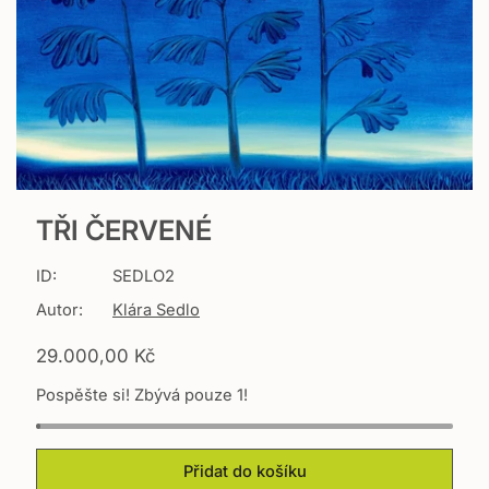
TŘI ČERVENÉ
ID:
SEDLO2
Autor:
Klára Sedlo
T
29.000,00 Kč
r
Pospěšte si! Zbývá pouze 1!
a
n
s
l
Přidat do košíku