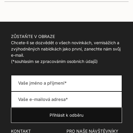
t
.
r
e
g
u
ZŮSTAŇTE V OBRAZE
l
Chcete-li se dozvědět o všech novinkách, vernisážích a
a
zvýhodněných nabídkách jako první, zanechte nám svůj
r
e-mail.
_
(
*souhlasím se zpracováním osobních údajů)
p
r
i
c
e
KONTAKT
PRO NAŠE NÁVŠTĚVNÍKY