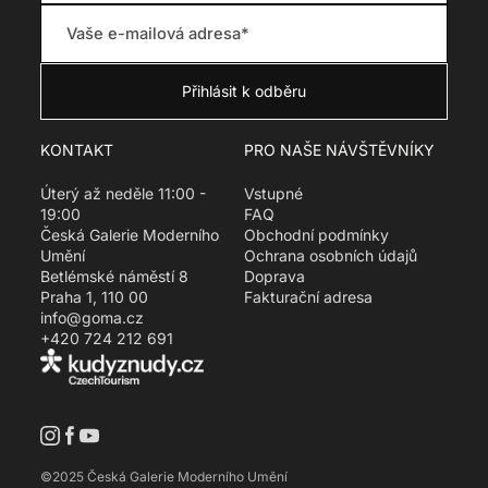
e
g
u
l
a
r
KONTAKT
PRO NAŠE NÁVŠTĚVNÍKY
_
p
Úterý až neděle 11:00 -
Vstupné
r
19:00
FAQ
i
Česká Galerie Moderního
Obchodní podmínky
c
Umění
Ochrana osobních údajů
e
Betlémské náměstí 8
Doprava
Praha 1, 110 00
Fakturační adresa
info@goma.cz
+420 724 212 691
Translation missing: cs.socials.instagram
©2025 Česká Galerie Moderního Umění