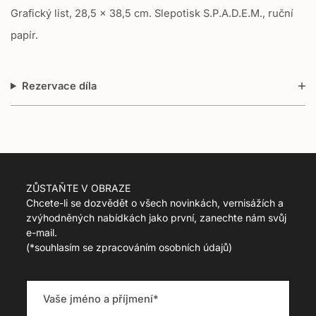
Grafický list, 28,5 x 38,5 cm. Slepotisk S.P.A.D.E.M., ruční
n
m
papír.
i
s
s
Rezervace díla
i
n
g
:
c
s
.
ZŮSTAŇTE V OBRAZE
p
Chcete-li se dozvědět o všech novinkách, vernisážích a
r
zvýhodněných nabídkách jako první, zanechte nám svůj
o
e-mail.
d
(
*souhlasím se zpracováním osobních údajů)
u
c
t
.
r