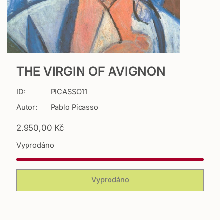
THE VIRGIN OF AVIGNON
ID:
PICASSO11
Autor:
Pablo Picasso
T
2.950,00 Kč
r
Vyprodáno
a
n
s
l
Vyprodáno
a
t
i
o