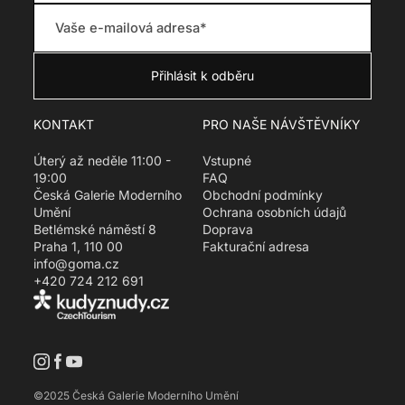
e
g
u
l
a
r
KONTAKT
PRO NAŠE NÁVŠTĚVNÍKY
_
p
Úterý až neděle 11:00 -
Vstupné
r
19:00
FAQ
i
Česká Galerie Moderního
Obchodní podmínky
c
Umění
Ochrana osobních údajů
e
Betlémské náměstí 8
Doprava
Praha 1, 110 00
Fakturační adresa
info@goma.cz
+420 724 212 691
Translation missing: cs.socials.instagram
©2025 Česká Galerie Moderního Umění