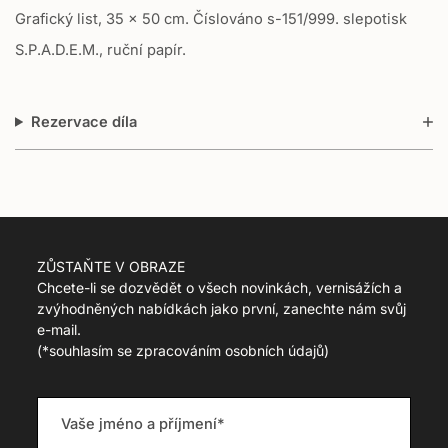
Grafický list, 35 x 50 cm. Číslováno s-151/999. slepotisk
n
m
S.P.A.D.E.M., ruční papír.
i
s
s
Rezervace díla
i
n
g
:
c
s
.
ZŮSTAŇTE V OBRAZE
p
Chcete-li se dozvědět o všech novinkách, vernisážích a
r
zvýhodněných nabídkách jako první, zanechte nám svůj
o
e-mail.
d
(
*souhlasím se zpracováním osobních údajů)
u
c
t
.
r