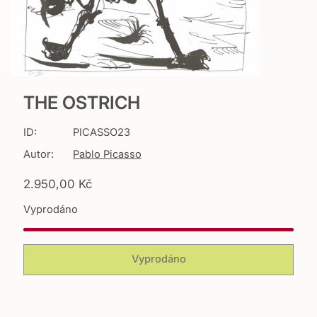
THE OSTRICH
ID:
PICASSO23
Autor:
Pablo Picasso
T
2.950,00 Kč
r
Vyprodáno
a
n
s
l
Vyprodáno
a
t
i
o