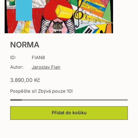
NORMA
ID:
FIAN8
Autor:
Jaroslav Fian
T
3.890,00 Kč
r
Pospěšte si! Zbývá pouze 10!
a
n
s
l
Přidat do košíku
a
t
i
o