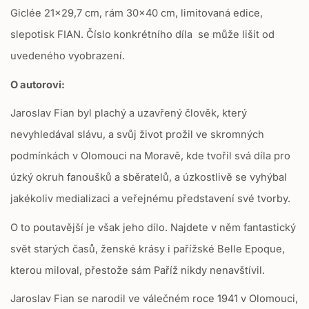
Giclée 21x29,7 cm, rám 30x40 cm, limitovaná edice
,
n
m
slepotisk FIAN. Číslo konkrétního díla se může lišit od
i
uvedeného vyobrazení.
s
s
O autorovi:
i
n
Jaroslav Fian byl plachý a uzavřený člověk, který
g
:
nevyhledával slávu, a svůj život prožil ve skromných
c
podmínkách v Olomouci na Moravě, kde tvořil svá díla pro
s
.
úzký okruh fanoušků a sběratelů, a úzkostlivě se vyhýbal
p
jakékoliv medializaci a veřejnému představení své tvorby.
r
o
O to poutavější je však jeho dílo. Najdete v něm fantastický
d
u
svět starých časů, ženské krásy i pařížské Belle Epoque,
c
kterou miloval, přestože sám Paříž nikdy nenavštívil.
t
.
Jaroslav Fian se narodil ve válečném roce 1941 v Olomouci,
r