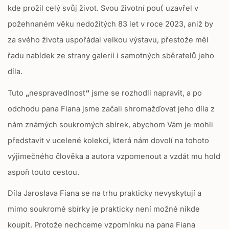
e
kde prožil celý svůj život. Svou životní pouť uzavřel v
g
požehnaném věku nedožitých 83 let v roce 2023, aniž by
u
l
za svého života uspořádal velkou výstavu, přestože měl
a
řadu nabídek ze strany galerií i samotných sběratelů jeho
r
_
díla.
p
r
Tuto
„
nespravedlnost
“
jsme se rozhodli napravit, a po
i
odchodu pana Fiana jsme začali shromažďovat jeho díla z
c
nám známých soukromých sbírek, abychom Vám je mohli
e
představit v ucelené kolekci, která nám dovolí na tohoto
výjimečného člověka a autora vzpomenout a vzdát mu hold
aspoň touto cestou.
Díla Jaroslava Fiana se na trhu prakticky nevyskytují a
mimo soukromé sbírky je prakticky není možné nikde
koupit. Protože nechceme vzpomínku na pana Fiana