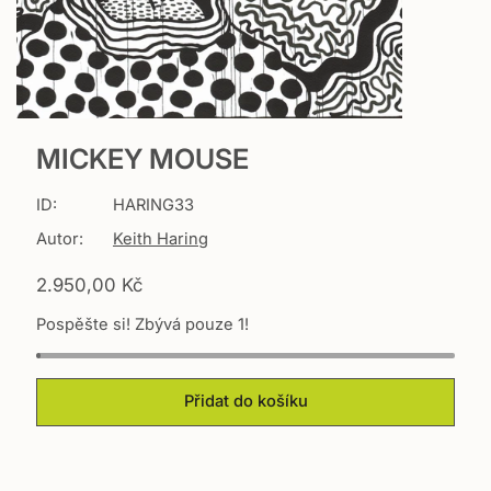
MICKEY MOUSE
ID:
HARING33
Autor:
Keith Haring
T
2.950,00 Kč
r
Pospěšte si! Zbývá pouze 1!
a
n
s
l
Přidat do košíku
a
t
i
o