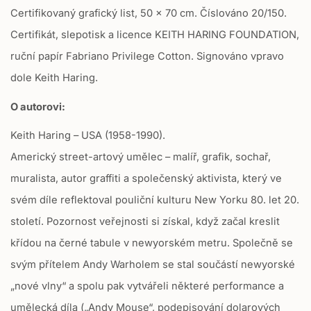
Certifikovaný grafický list, 50 x 70 cm. Číslováno 20/150.
n
m
Certifikát, slepotisk a licence KEITH HARING FOUNDATION,
i
ruční papír Fabriano Privilege Cotton. Signováno vpravo
s
s
dole Keith Haring.
i
n
O autorovi:
g
:
Keith Haring – USA (1958-1990).
c
Americký street-artový umělec – malíř, grafik, sochař,
s
.
muralista, autor graffiti a společenský aktivista, který ve
p
svém díle reflektoval pouliční kulturu New Yorku 80. let 20.
r
o
století. Pozornost veřejnosti si získal, když začal kreslit
d
křídou na černé tabule v newyorském metru. Společně se
u
c
svým přítelem Andy Warholem se stal součástí newyorské
t
„nové vlny“ a spolu pak vytvářeli některé performance a
.
r
umělecká díla („Andy Mouse“, podepisování dolarových