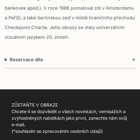
e
bankovek apod.). V roce 1986 pomaloval zdi v Amsterdamu
g
u
a Paříži, a také berlínskou zeď v místě hraničního přechodu
l
Checkpoint Charlie. Jeho obrazy se staly univerzálním
a
r
vizuálním jazykem 20. století.
_
p
r
Rezervace díla
i
c
e
ZŮSTAŇTE V OBRAZE
Chcete-li se dozvědět o všech novinkách, vernisážích a
zvýhodněných nabídkách jako první, zanechte nám svůj
e-mail.
(
*souhlasím se zpracováním osobních údajů)