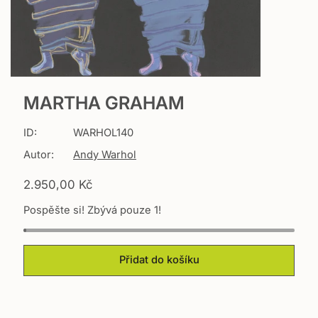
MARTHA GRAHAM
ID:
WARHOL140
Autor:
Andy Warhol
T
2.950,00 Kč
r
Pospěšte si! Zbývá pouze 1!
a
n
s
l
Přidat do košíku
a
t
i
o