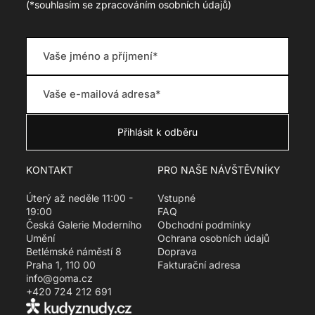
(
*souhlasím se zpracováním osobních údajů)
e
g
u
l
a
r
_
p
r
i
c
KONTAKT
PRO NAŠE NÁVŠTĚVNÍKY
e
Úterý až neděle 11:00 -
Vstupné
19:00
FAQ
Česká Galerie Moderního
Obchodní podmínky
Umění
Ochrana osobních údajů
Betlémské náměstí 8
Doprava
Praha 1, 110 00
Fakturační adresa
info@goma.cz
+420 724 212 691