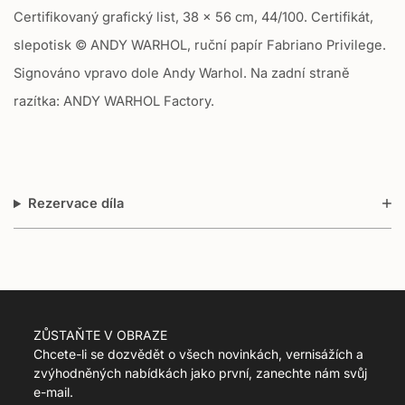
Certifikovaný grafický list, 38 x 56 cm, 44/100. Certifikát,
n
m
slepotisk © ANDY WARHOL, ruční papír Fabriano Privilege.
i
Signováno vpravo dole Andy Warhol. Na zadní straně
s
s
razítka: ANDY WARHOL Factory.
i
n
g
:
c
Rezervace díla
s
.
p
r
o
d
u
ZŮSTAŇTE V OBRAZE
c
Chcete-li se dozvědět o všech novinkách, vernisážích a
t
zvýhodněných nabídkách jako první, zanechte nám svůj
.
e-mail.
r