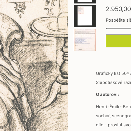
T
2.950,00
r
Pospěšte si
a
n
s
l
a
t
i
Grafický list 50x
o
Slepotiskové razí
n
O autorovi:
m
i
Henri-Émile-Beno
s
sochař, scénograf
s
dílo - proslul sv
i