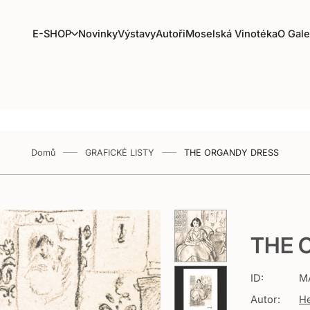
E
E-SHOP
Novinky
Výstavy
Autoři
Moselská Vinotéka
O Gale
-
S
H
O
P
Domů
GRAFICKÉ LISTY
THE ORGANDY DRESS
THE 
ID:
M
Autor:
He