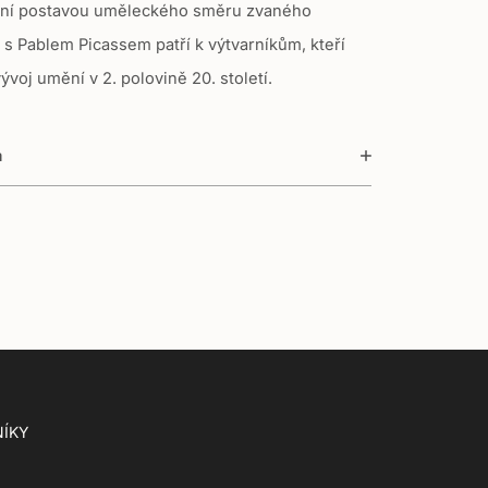
vní postavou uměleckého směru zvaného
 s Pablem Picassem patří k výtvarníkům, kteří
vývoj umění v 2. polovině 20. století.
a
ÍKY