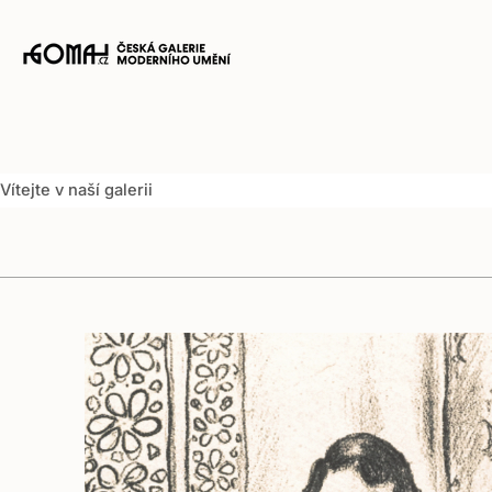
Translation
missing:
cs.accessibility.skip_to_content
Zásuvka
košíku
Vítejte v naší galerii