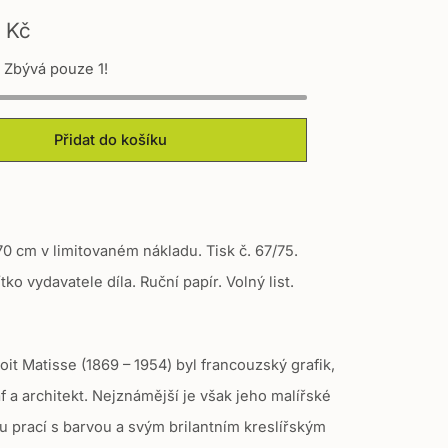
 Kč
! Zbývá pouze 1!
Přidat do košíku
70 cm v limitovaném nákladu. Tisk č. 67/75.
tko vydavatele díla. Ruční papír. Volný list.
it Matisse (1869 – 1954) byl francouzský grafik,
 a architekt. Nejznámější je však jeho malířské
ou prací s barvou a svým brilantním kreslířským