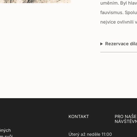
uměním. Byl hla
n
g
fauvismus. Spolu
:
nejvíce ovlivnili 
c
s
Rezervace díl
.
p
r
o
d
u
c
t
.
KONTAKT
PRO NAŠE
r
NÁVŠTĚVN
e
ěných
Úterý až neděle 11:00
g
m svůj