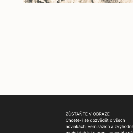
ZŮSTAŇTE V OBRAZE
Chcete-li se dozvědět o všech
novinkách, vernisážích a zvýhodn
nabídkách jako první, zanechte ná