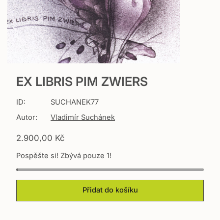
EX LIBRIS PIM ZWIERS
ID:
SUCHANEK77
Autor:
Vladimír Suchánek
T
2.900,00 Kč
r
Pospěšte si! Zbývá pouze 1!
a
n
s
l
Přidat do košíku
a
t
i