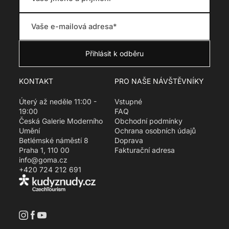
r
e
g
u
l
a
r
KONTAKT
PRO NAŠE NÁVŠTĚVNÍKY
_
p
Úterý až neděle 11:00 -
Vstupné
r
19:00
FAQ
i
Česká Galerie Moderního
Obchodní podmínky
c
Umění
Ochrana osobních údajů
e
Betlémské náměstí 8
Doprava
Praha 1, 110 00
Fakturační adresa
info@goma.cz
+420 724 212 691