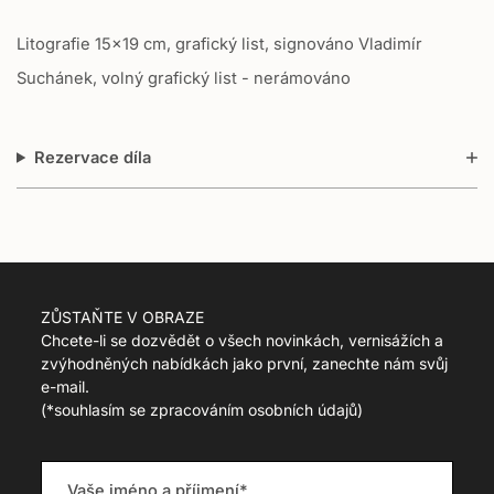
o
Litografie
15x19 cm
, grafický list, signováno Vladimír
n
m
Suchánek, volný grafický list - nerámováno
i
s
s
Rezervace díla
i
n
g
:
c
s
.
ZŮSTAŇTE V OBRAZE
p
Chcete-li se dozvědět o všech novinkách, vernisážích a
r
zvýhodněných nabídkách jako první, zanechte nám svůj
o
e-mail.
d
(
*souhlasím se zpracováním osobních údajů)
u
c
t
.