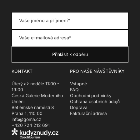
t
.
r
e
g
u
l
a
r
_
p
KONTAKT
PRO NAŠE NÁVŠTĚVNÍKY
r
i
Úterý až neděle 11:00 -
Vstupné
c
19:00
FAQ
e
Česká Galerie Moderního
Obchodní podmínky
Umění
Ochrana osobních údajů
Betlémské náměstí 8
Doprava
Praha 1, 110 00
Fakturační adresa
info@goma.cz
+420 724 212 691