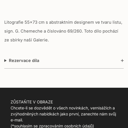
t
i
o
Litografie 55x73 cm s abstraktním designem ve tvaru listu,
n
m
sign. G. Chemeche
a číslováno 69/260. Toto dílo pochází
i
ze sbírky naší Galerie.
s
s
i
n
Rezervace díla
g
:
c
s
.
p
r
ZŮSTAŇTE V OBRAZE
o
Chcete-li se dozvědět o všech novinkách, vernisážích a
d
zvýhodněných nabídkách jako první, zanechte nám svůj
u
e-mail.
c
(
*souhlasím se zpracováním osobních údajů)