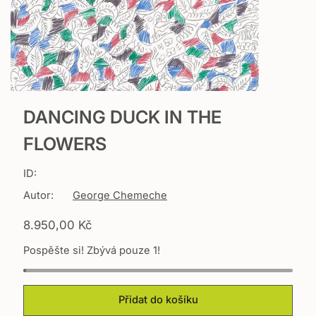
DANCING DUCK IN THE
FLOWERS
ID:
Autor:
George Chemeche
T
8.950,00 Kč
r
Pospěšte si! Zbývá pouze 1!
a
n
s
l
Přidat do košíku
a