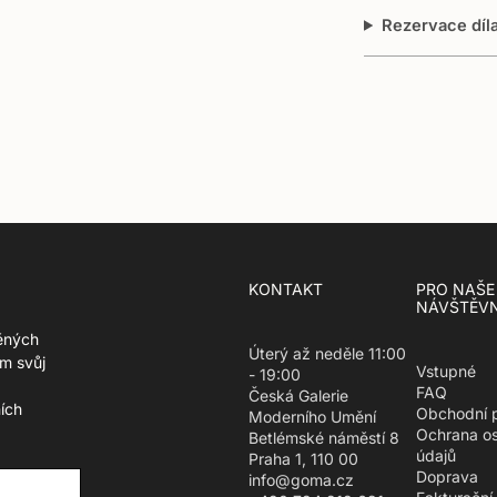
Rezervace díl
KONTAKT
PRO NAŠE
NÁVŠTĚVN
ěných
Úterý až neděle 11:00
m svůj
Vstupné
- 19:00
FAQ
Česká Galerie
ích
Obchodní 
Moderního Umění
Ochrana o
Betlémské náměstí 8
údajů
Praha 1, 110 00
Doprava
info@goma.cz