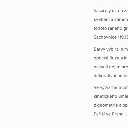
u
Vasarely už na z
l
světlem a stínem
a
tohoto raného gr
r
_
Šachovnice
(193
p
Barvy vybíral s m
r
optické iluze a k
i
ovlivnil nejen ar
c
e
dekorativní umě
Ve výtvarném umě
kinetického uměn
z geometrie a opt
Paříži ve Francii.