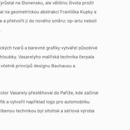
Vyrůstal na Slonensku, ale
většinu života prožil
al
na geometrickou abstrakci Františka Kupky a
e a přetvořil ji do nového směru: op-artu neboli
.
kých tvarů a barevné grafiky vytvářel působivé
 hloubky. Vasarelyho malířská technika čerpala
ů, včetně principů designu Bauhausu a
.
ictor Vasarely přestěhoval do Paříže, kde začínal
fik a vytvořil například logo pro automobilku
líbenou technikou byl sítotisk a sériová výroba