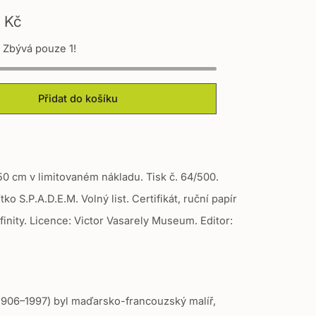
 Kč
! Zbývá pouze 1!
Přidat do košíku
50 cm v limitovaném nákladu. Tisk č. 64
/500
.
ko S.P.A.D.E.M. Volný list. Certifikát, ruční papír
inity.
Licence: Victor Vasarely Museum. Editor:
1906–1997)
byl maďarsko-francouzský malíř,