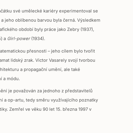
ačátku své umělecké kariéry experimentoval se
 a jeho oblíbenou barvou byla černá.
Výsledkem
afického období byly práce jako Zebry (1937),
5) a
Girl-power
(1934).
atematickou přesnosti – jeho cílem bylo tvořit
lamat lidský zrak. Victor Vasarely svojí tvorbou
chitekturu a propagační umění, ale také
ní a módu.
ní je považován za jednoho z představitelů
í a op-artu, tedy směru využívajícího poznatky
iky. Zemřel ve věku 90 let 15. března 1997 v