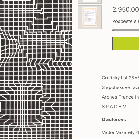
T
2.950,00
r
Pospěšte si
a
n
s
l
a
t
i
Grafický list 35x
o
Slepotiskové razít
n
Arches France Inf
m
S.P.A.D.E.M.
i
s
O autorovi:
s
Victor Vasarely (
i