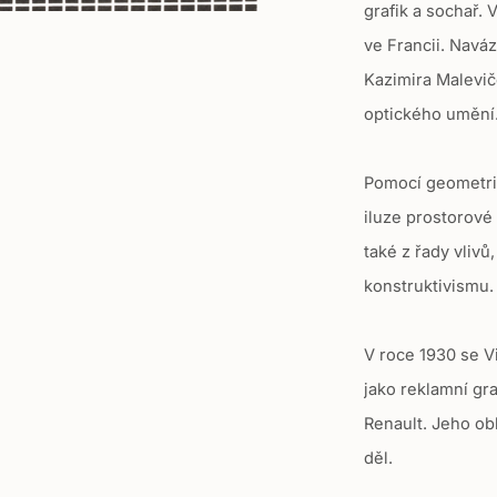
grafik a sochař. 
n
g
ve Francii. Naváz
:
Kazimira Malevič
c
optického umění
s
.
Pomocí geometric
p
iluze prostorové
r
o
také z řady vliv
d
konstruktivismu
u
c
V roce 1930 se V
t
jako reklamní gra
.
Renault. Jeho ob
r
děl.
e
g