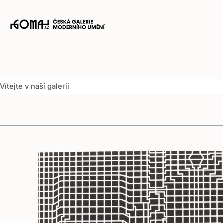
Translation
missing:
cs.accessibility.skip_to_content
Zásuvka
košíku
Vítejte v naší galerii