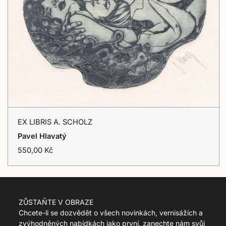
EX
EX LIBRIS A. SCHOLZ
LIBRIS
Přidat do košíku
Pavel Hlavatý
A.
T
550,00 Kč
r
SCHOLZ
a
n
s
l
ZŮSTAŇTE V OBRAZE
a
Chcete-li se dozvědět o všech novinkách, vernisážích a
t
zvýhodněných nabídkách jako první, zanechte nám svůj