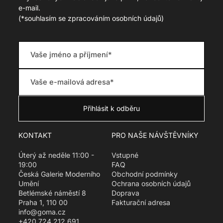
i
e-mail.
o
(
*souhlasím se zpracováním osobních údajů)
n
m
i
s
s
i
n
g
:
c
s
.
p
KONTAKT
PRO NAŠE NÁVŠTĚVNÍKY
r
o
Úterý až neděle 11:00 -
Vstupné
d
19:00
FAQ
u
Česká Galerie Moderního
Obchodní podmínky
c
Umění
Ochrana osobních údajů
t
Betlémské náměstí 8
Doprava
.
Praha 1, 110 00
Fakturační adresa
r
info@goma.cz
e
+420 724 212 691