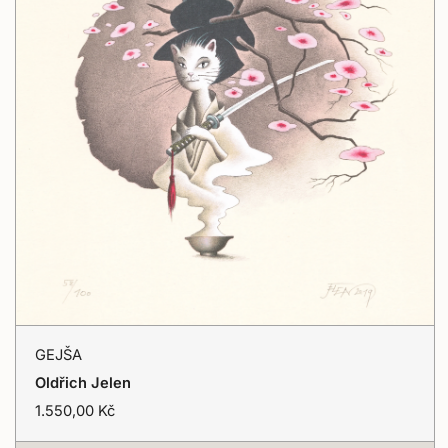
GEJŠA
GEJŠA
Vyprodáno
Oldřich Jelen
T
1.550,00 Kč
r