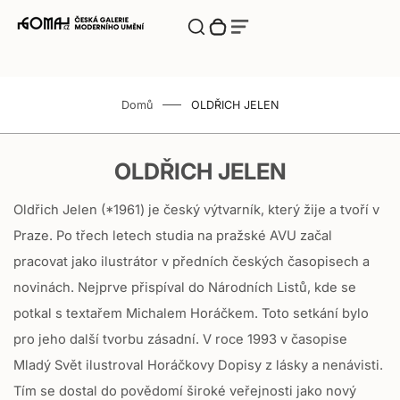
Translation missing: cs.accessibility.close
Translation
Přepnut vyhledávací komponentu
Translation missing: cs.cart.bubble.zero
Vyhledávání
Translation missing: cs.menu.burger_label
Translation missing: cs.menu.burger_label
missing:
Translation
missing:
cs.accessibility.close
Zásuvka
cs.accessibility.skip_to_content
E
E-SHOP
košíku
-
Domů
OLDŘICH JELEN
S
Novinky
H
OLDŘICH JELEN
O
Výstavy
P
Oldřich Jelen (*1961) je český výtvarník, který žije a tvoří v
Autoři
Praze. Po třech letech studia na pražské AVU začal
pracovat jako ilustrátor v předních českých časopisech a
Moselská Vinotéka
novinách. Nejprve přispíval do Národních Listů, kde se
potkal s textařem Michalem Horáčkem. Toto setkání bylo
O Galerii
pro jeho další tvorbu zásadní. V roce 1993 v časopise
Mladý Svět ilustroval Horáčkovy Dopisy z lásky a nenávisti.
Tím se dostal do povědomí široké veřejnosti jako nový