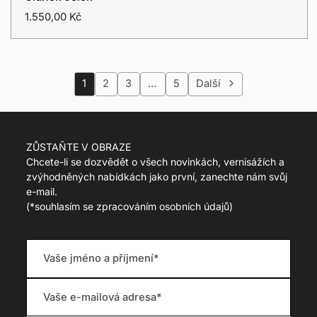
c
EVA
t
T
1.550,00 Kč
.
r
r
a
e
n
g
s
u
l
1
2
3
…
5
Další
l
a
a
t
r
i
_
o
ZŮSTAŇTE V OBRAZE
p
n
r
Chcete-li se dozvědět o všech novinkách, vernisážích a
m
i
zvýhodněných nabídkách jako první, zanechte nám svůj
i
c
s
e-mail.
e
s
(
*souhlasím se zpracováním osobních údajů)
i
n
g
:
c
s
.
p