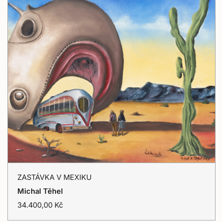
ZASTÁVKA
ZASTÁVKA V MEXIKU
V
Přidat do košíku
Michal Těhel
MEXIKU
T
34.400,00 Kč
r