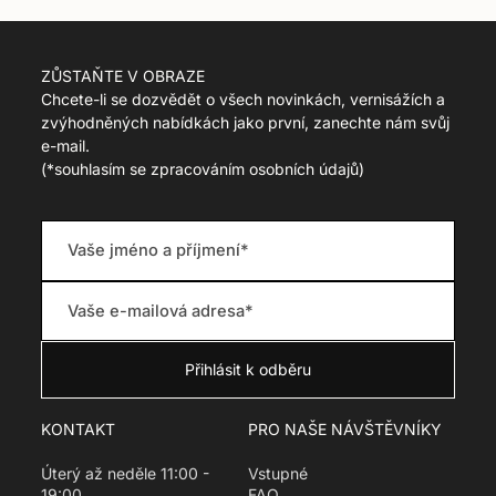
a
n
s
l
ZŮSTAŇTE V OBRAZE
a
Chcete-li se dozvědět o všech novinkách, vernisážích a
t
zvýhodněných nabídkách jako první, zanechte nám svůj
i
e-mail.
o
(
*souhlasím se zpracováním osobních údajů)
n
m
i
s
s
i
n
g
:
c
s
.
p
KONTAKT
PRO NAŠE NÁVŠTĚVNÍKY
r
o
Úterý až neděle 11:00 -
Vstupné
d
19:00
FAQ