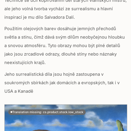
Technice se učil kopírováním děl starých vlámských mistrů,
ale jeho volná tvorba vychází ze surrealismu a hlavní
inspirací je mu dílo Salvadora Dalí.
Použitím olejových barev dosáhuje jemných přechodů
světla a stínu, čímž dává svým dílům neobyčejnou hloubku
a snovou atmosféru. Tyto obrazy mohou být plné detailů
jako jsou zrcadlové odrazy, dlouhé stíny nebo náznaky
neexistujících krajů.
Jeho surrealistická díla jsou hojně zastoupena v
soukromých sbírkách jak domácích a evropských, tak i v
USA a Kanadě
Translation missing: cs.product.stock.low_stock