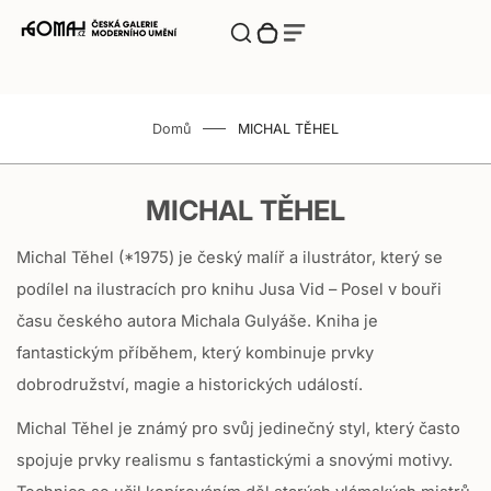
Translation missing: cs.accessibility.close
Translation
Přepnut vyhledávací komponentu
Translation missing: cs.cart.bubble.zero
Vyhledávání
Translation missing: cs.menu.burger_label
Translation missing: cs.menu.burger_label
missing:
Translation
missing:
cs.accessibility.close
Zásuvka
cs.accessibility.skip_to_content
E
E-SHOP
košíku
-
Domů
MICHAL TĚHEL
S
Novinky
H
MICHAL TĚHEL
O
Výstavy
P
Michal Těhel (*1975) je český malíř a ilustrátor, který se
Autoři
podílel na ilustracích pro knihu Jusa Vid – Posel v bouři
času českého autora Michala Gulyáše. Kniha je
Moselská Vinotéka
fantastickým příběhem, který kombinuje prvky
dobrodružství, magie a historických událostí.
O Galerii
Michal Těhel je známý pro svůj jedinečný styl, který často
spojuje prvky realismu s fantastickými a snovými motivy.