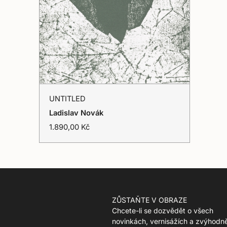
UNTITLED
UNTITLED
Vyprodáno
Ladislav Novák
T
1.890,00 Kč
r
a
n
s
l
a
t
ZŮSTAŇTE V OBRAZE
i
Chcete-li se dozvědět o všech
o
novinkách, vernisážích a zvýhodn
n