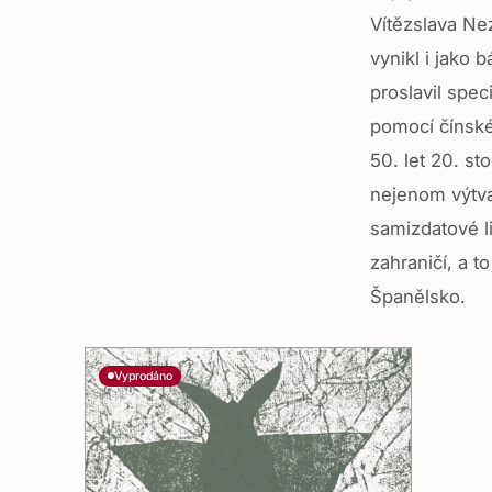
Vítězslava Ne
vynikl i jako 
proslavil spec
pomocí čínské 
50. let 20. st
nejenom výtva
samizdatové li
zahraničí, a t
Španělsko.
Vyprodáno