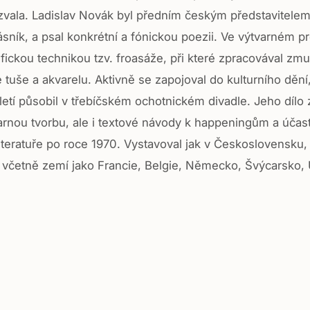
zvala. Ladislav Novák byl předním českým představitelem
básník, a psal konkrétní a fónickou poezii. Ve výtvarném p
ifickou technikou tzv. froasáže, při které zpracovával zm
tuše a akvarelu. Aktivně se zapojoval do kulturního dění
oletí působil v třebíčském ochotnickém divadle. Jeho dílo
rnou tvorbu, ale i textové návody k happeningům a účas
teratuře po roce 1970. Vystavoval jak v Československu, t
o včetně zemí jako Francie, Belgie, Německo, Švýcarsko, U