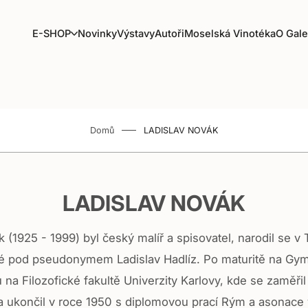
E
E-SHOP
Novinky
Výstavy
Autoři
Moselská Vinotéka
O Gale
-
S
H
O
P
Domů
LADISLAV NOVÁK
LADISLAV NOVÁK
 (1925 - 1999) byl český malíř a spisovatel, narodil se v
ké pod pseudonymem Ladislav Hadlíz. Po maturitě na Gy
 na Filozofické fakultě Univerzity Karlovy, kde se zaměřil
ia ukončil v roce 1950 s diplomovou prací Rým a asonace 