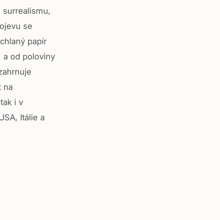
 surrealismu,
rojevu se
uchlaný papír
, a od poloviny
 zahrnuje
t na
ak i v
SA, Itálie a