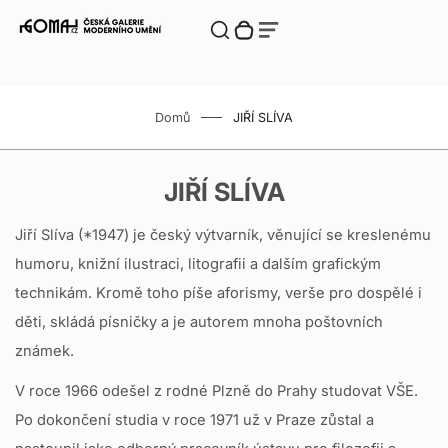
Translation missing: cs.accessibility.close
Translation
Přepnut vyhledávací komponentu
Translation missing: cs.cart.bubble.zero
Vyhledávání
Translation missing: cs.menu.burger_label
Translation missing: cs.menu.burger_label
missing:
Translation
missing:
cs.accessibility.close
Zásuvka
cs.accessibility.skip_to_content
E
E-SHOP
košíku
-
Domů
JIŘÍ SLÍVA
S
Novinky
H
JIŘÍ SLÍVA
O
Výstavy
P
Jiří Slíva (*1947) je český výtvarník, věnující se kreslenému
Autoři
humoru, knižní ilustraci, litografii a dalším grafickým
technikám. Kromě toho píše aforismy, verše pro dospělé i
Moselská Vinotéka
děti, skládá písničky a je autorem mnoha poštovních
známek.
O Galerii
V roce 1966 odešel z rodné Plzně do Prahy studovat VŠE.
Po dokončení studia v roce 1971 už v Praze zůstal a