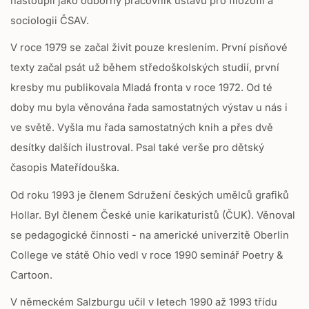
nastoupil jako odborný pracovník ústavu pro filozofii a
sociologii ČSAV.
V roce 1979 se začal živit pouze kreslením. První písňové
texty začal psát už během středoškolských studií, první
kresby mu publikovala Mladá fronta v roce 1972. Od té
doby mu byla věnována řada samostatných výstav u nás i
ve světě. Vyšla mu řada samostatných knih a přes dvě
desítky dalších ilustroval. Psal také verše pro dětský
časopis Mateřídouška.
Od roku 1993 je členem Sdružení českých umělců grafiků
Hollar. Byl členem České unie karikaturistů (ČUK). Věnoval
se pedagogické činnosti - na americké univerzitě Oberlin
College ve státě Ohio vedl v roce 1990 seminář Poetry &
Cartoon.
V německém Salzburgu učil v letech 1990 až 1993 třídu