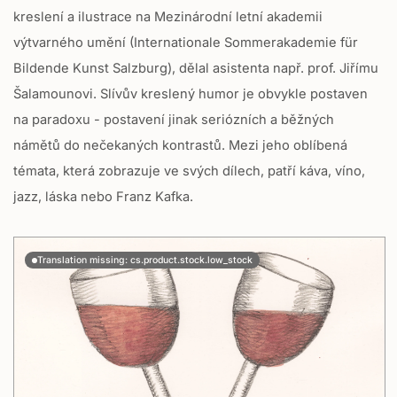
kreslení a ilustrace na Mezinárodní letní akademii
výtvarného umění (Internationale Sommerakademie für
Bildende Kunst Salzburg), dělal asistenta např. prof. Jiřímu
Šalamounovi. Slívův kreslený humor je obvykle postaven
na paradoxu - postavení jinak seriózních a běžných
námětů do nečekaných kontrastů. Mezi jeho oblíbená
témata, která zobrazuje ve svých dílech, patří káva, víno,
jazz, láska nebo Franz Kafka.
Translation missing: cs.product.stock.low_stock