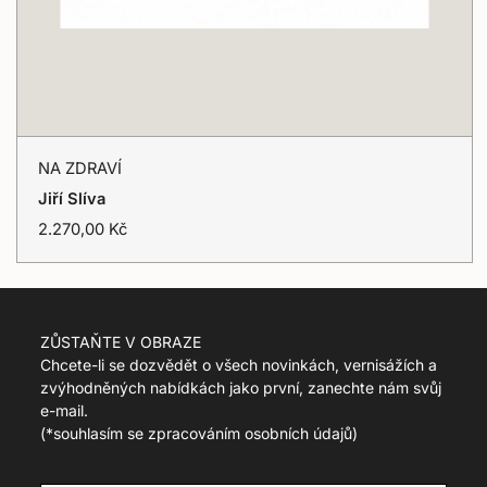
:
c
s
.
p
r
o
NA
d
NA ZDRAVÍ
u
ZDRAVÍ
Přidat do košíku
Jiří Slíva
c
t
T
2.270,00 Kč
.
r
r
a
e
n
g
s
u
l
ZŮSTAŇTE V OBRAZE
l
a
Chcete-li se dozvědět o všech novinkách, vernisážích a
a
t
zvýhodněných nabídkách jako první, zanechte nám svůj
r
i
e-mail.
_
o
p
(
*souhlasím se zpracováním osobních údajů)
n
r
m
i
i