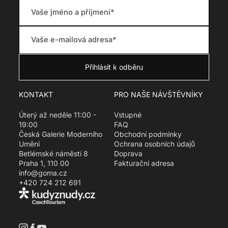
c
s
e
s
i
n
g
:
c
s
.
p
KONTAKT
PRO NAŠE NÁVŠTĚVNÍKY
r
o
Úterý až neděle 11:00 -
Vstupné
d
19:00
FAQ
u
Česká Galerie Moderního
Obchodní podmínky
c
Umění
Ochrana osobních údajů
t
Betlémské náměstí 8
Doprava
.
Praha 1, 110 00
Fakturační adresa
r
info@goma.cz
e
+420 724 212 691
g
u
l
a
r