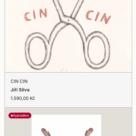
CIN
CIN CIN
CIN
Přidat do košíku
Jiří Slíva
T
1.590,00 Kč
r
a
n
Vyprodáno
s
l
a