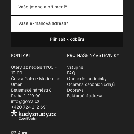
g
:
c
s
.
p
r
o
d
u
KONTAKT
PRO NAŠE NÁVŠTĚVNÍKY
c
t
Úterý až neděle 11:00 -
Vstupné
.
19:00
FAQ
r
Česká Galerie Moderního
Obchodní podmínky
e
Umění
Ochrana osobních údajů
g
Betlémské náměstí 8
Doprava
u
Praha 1, 110 00
Fakturační adresa
l
info@goma.cz
a
+420 724 212 691
r
_
p
r
i