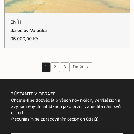
p
r
o
SNÍH
d
SNÍH
u
Vyprodáno
Jaroslav Valečka
c
t
T
95.000,00 Kč
.
r
r
a
e
n
g
s
u
l
1
2
3
Další
l
a
a
t
r
i
_
o
ZŮSTAŇTE V OBRAZE
p
n
r
Chcete-li se dozvědět o všech novinkách, vernisážích a
m
i
zvýhodněných nabídkách jako první, zanechte nám svůj
i
c
s
e-mail.
e
s
(
*souhlasím se zpracováním osobních údajů)
i
n