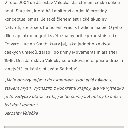
V roce 2004 se Jaroslav Valečka stal členem české sekce
hnutí Stuckist, které hájí malířství a odmítá prázdný
konceptualismus. Je také členem satirické skupiny
Natvrdlí, která se s humorem vrací k tradiční malbě. O jeho
díle napsal monografii světoznámý britský kunsthistorik
Edward-Lucien Smith, který jej, jako jednoho ze dvou
českých umělců, zařadil do knihy Movements in art after
1945. Díla Jaroslava Valečky se opakovaně úspěšně dražila
v největší aukční síni světa Sotheby´s.
„Moje obrazy nejsou dokumentem, jsou spíš náladou,
stavem mysli. Vycházím z konkrétní krajiny, ale ve výsledku
je to vždycky obraz světa, jak ho cítím já. A někdy to může
být dost temné.“
Jaroslav Valečka