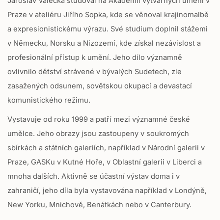
Jaroslav Valečka studoval na Akademii výtvarných umění v
Praze v ateliéru Jiřího Sopka, kde se věnoval krajinomalbě
a expresionistickému výrazu. Své studium doplnil stážemi
v Německu, Norsku a Nizozemí, kde získal nezávislost a
profesionální přístup k umění. Jeho dílo významně
ovlivnilo dětství strávené v bývalých Sudetech, zle
zasažených odsunem, sovětskou okupací a devastací
komunistického režimu.
Vystavuje od roku 1999 a patří mezi významné české
umělce. Jeho obrazy jsou zastoupeny v soukromých
sbírkách a státních galeriích, například v Národní galerii v
Praze, GASKu v Kutné Hoře, v Oblastní galerii v Liberci a
mnoha dalších. Aktivně se účastní výstav doma i v
zahraničí, jeho díla byla vystavována například v Londýně,
New Yorku, Mnichově, Benátkách nebo v Canterbury.