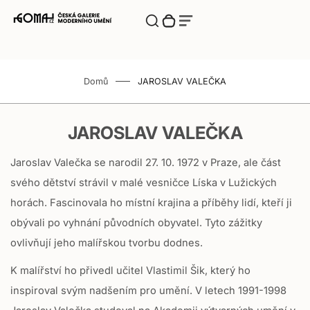
Translation missing: cs.accessibility.close
Translation
Přepnut vyhledávací komponentu
Translation missing: cs.cart.bubble.zero
Vyhledávání
Translation missing: cs.menu.burger_label
Translation missing: cs.menu.burger_label
missing:
Translation
missing:
cs.accessibility.close
Zásuvka
cs.accessibility.skip_to_content
E
E-SHOP
košíku
-
Domů
JAROSLAV VALEČKA
S
Novinky
H
JAROSLAV VALEČKA
O
Výstavy
P
Jaroslav Valečka se narodil 27. 10. 1972 v Praze, ale část
Autoři
svého dětství strávil v malé vesničce Líska v Lužických
horách. Fascinovala ho místní krajina a příběhy lidí, kteří ji
Moselská Vinotéka
obývali po vyhnání původních obyvatel. Tyto zážitky
ovlivňují jeho malířskou tvorbu dodnes.
O Galerii
K malířství ho přivedl učitel Vlastimil Šik, který ho
inspiroval svým nadšením pro umění. V letech 1991-1998