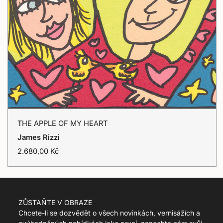
c
s
e
s
i
n
g
:
c
s
.
p
r
o
THE
d
THE APPLE OF MY HEART
u
APPLE
Přidat do košíku
James Rizzi
c
OF
t
T
2.680,00 Kč
.
r
MY
r
a
HEART
e
n
g
s
u
l
ZŮSTAŇTE V OBRAZE
l
a
Chcete-li se dozvědět o všech novinkách, vernisážích a
a
t