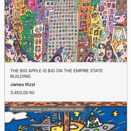
THE
THE BIG APPLE IS BIG ON THE EMPIRE STATE
BIG
BUILDING
Přidat do košíku
APPLE
James Rizzi
T
3.450,00 Kč
IS
r
BIG
a
n
Translation missing: cs.product.stock.low_stock
ON
s
l
THE
a
EMPIRE