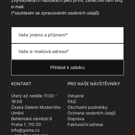
zvýhodněných nabídkách jako první, zanechte nám svůj
r
i
e-mail.
_
o
p
(
*souhlasím se zpracováním osobních údajů)
n
r
m
i
i
c
s
e
s
i
n
g
:
c
s
.
p
KONTAKT
PRO NAŠE NÁVŠTĚVNÍKY
r
o
Úterý až neděle 11:00 -
Vstupné
d
19:00
FAQ
u
Česká Galerie Moderního
Obchodní podmínky
c
Umění
Ochrana osobních údajů
t
Betlémské náměstí 8
Doprava
.
Praha 1, 110 00
Fakturační adresa
r
info@goma.cz
e