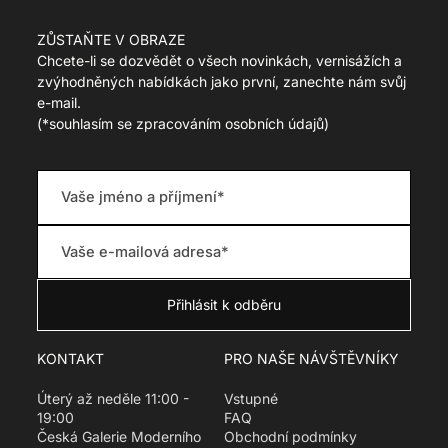
g
s
u
l
ZŮSTAŇTE V OBRAZE
l
a
Chcete-li se dozvědět o všech novinkách, vernisážích a
a
t
zvýhodněných nabídkách jako první, zanechte nám svůj
r
i
e-mail.
_
o
p
(
*souhlasím se zpracováním osobních údajů)
n
r
m
i
i
c
s
e
s
i
n
g
:
c
s
.
p
KONTAKT
PRO NAŠE NÁVŠTĚVNÍKY
r
o
Úterý až neděle 11:00 -
Vstupné
d
19:00
FAQ
u
Česká Galerie Moderního
Obchodní podmínky