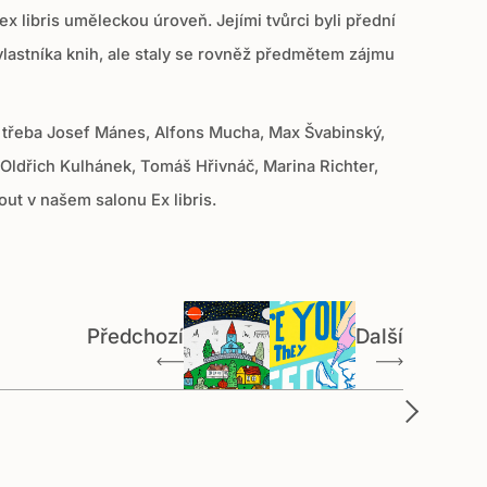
ex libris uměleckou úroveň. Jejími tvůrci byli přední
vlastníka knih, ale staly se rovněž předmětem zájmu
ako třeba Josef Mánes, Alfons Mucha, Max Švabinský,
d Oldřich Kulhánek, Tomáš Hřivnáč, Marina Richter,
nout v našem salonu Ex libris.
Předchozí
Další