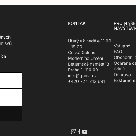
KONTAKT
PRO NAŠE
NÁVŠTĚVN
ěných
Úterý až neděle 11:00
m svůj
Vstupné
- 19:00
FAQ
Česká Galerie
ích
Obchodní 
Moderního Umění
Ochrana o
Betlémské náměstí 8
údajů
Praha 1, 110 00
Doprava
info@goma.cz
Fakturační
+420 724 212 691