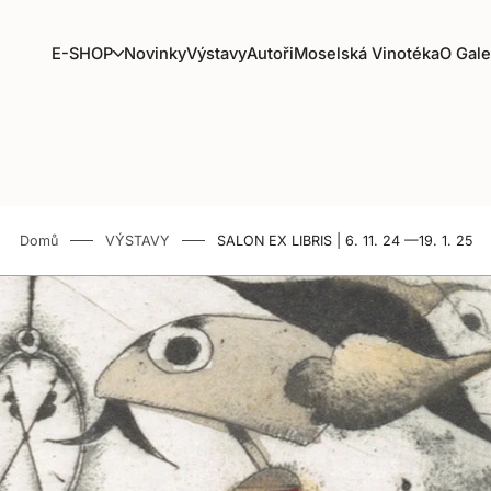
E
E-SHOP
Novinky
Výstavy
Autoři
Moselská Vinotéka
O Gale
-
S
H
O
P
Domů
VÝSTAVY
SALON EX LIBRIS | 6. 11. 24 —19. 1. 25