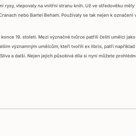
tní rysy, vlepovaly na vnitřní stranu knih. Už ve středověku měly 
 Cranach nebo Bartel Beham. Používaly se tak nejen k označení 
 konce 19. století. Mezi význačné tvůrce patřili čeští umělci j
alším významným umělcům, kteří tvořili ex libris, patří napříkla
Slíva a další. Nejen jejich působivá díla si nyní můžete prohléd