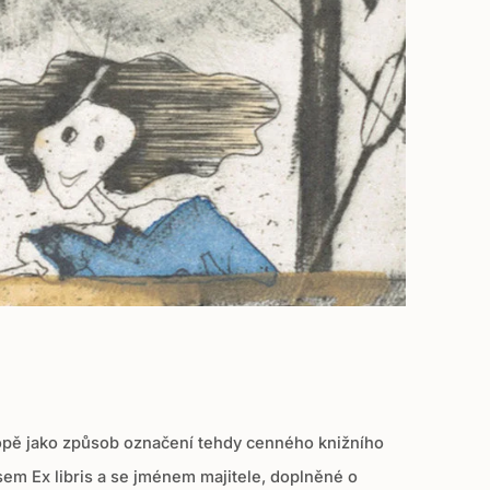
vropě jako způsob označení tehdy cenného knižního
isem Ex libris a se jménem majitele, doplněné o